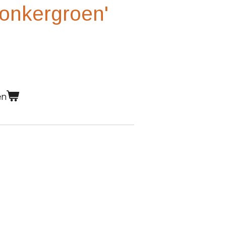
onkergroen'
en