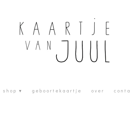
s h o p
g e b o o r t e k a a r t j e
o v e r
c o n t a 