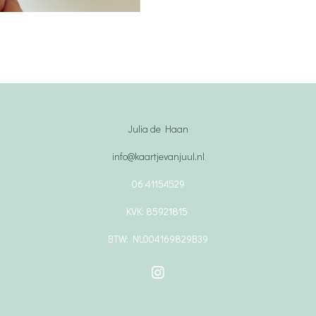
Julia de Haan
info@kaartjevanjuul.nl
06 41154529
KVK: 85921815
BTW: NL004169829B39
I
n
s