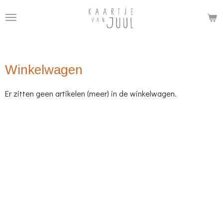
Ga
direct
naar
de
Winkelwagen
hoofdinhoud
Er zitten geen artikelen (meer) in de winkelwagen.