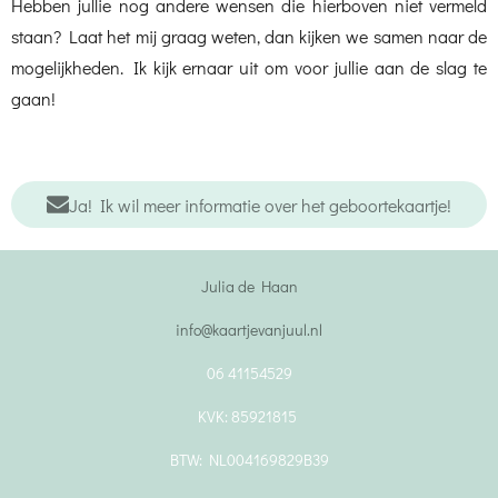
Hebben jullie nog andere wensen die hierboven niet vermeld
staan? Laat het mij graag weten, dan kijken we samen naar de
mogelijkheden. Ik kijk ernaar uit om voor jullie aan de slag te
gaan!
Ja! Ik wil meer informatie over het geboortekaartje!
Julia de Haan
info@kaartjevanjuul.nl
06 41154529
KVK: 85921815
BTW: NL004169829B39