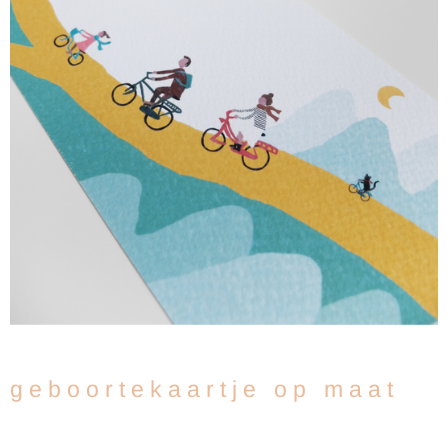
g e b o o r t e k a a r t j e o p m a a t