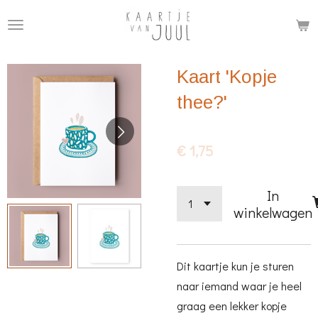
Ga
direct
naar
Kaart 'Kopje
de
hoofdinhoud
thee?'
€ 1,75
In
winkelwagen
Dit kaartje kun je sturen
naar iemand waar je heel
graag een lekker kopje