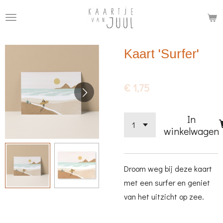
Ga
direct
naar
Kaart 'Surfer'
de
hoofdinhoud
€ 1,75
In
winkelwagen
Droom weg bij deze kaart
met een surfer en geniet
van het uitzicht op zee.