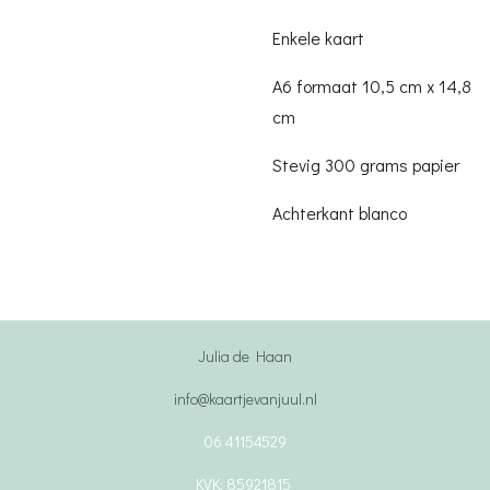
Enkele kaart
A6 formaat 10,5 cm x 14,8
cm
Stevig 300 grams papier
Achterkant blanco
Julia de Haan
info@kaartjevanjuul.nl
06 41154529
KVK: 85921815