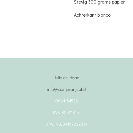
Stevig 300 grams papier
Achterkant blanco
Julia de Haan
info@kaartjevanjuul.nl
06 41154529
KVK: 85921815
BTW: NL004169829B39