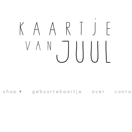
s h o p
g e b o o r t e k a a r t j e
o v e r
c o n t a 