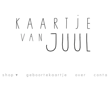
s h o p
g e b o o r t e k a a r t j e
o v e r
c o n t a 