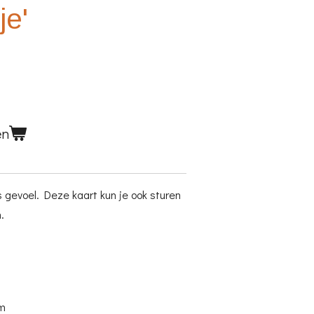
je'
en
s gevoel. Deze kaart kun je ook sturen
n.
cm