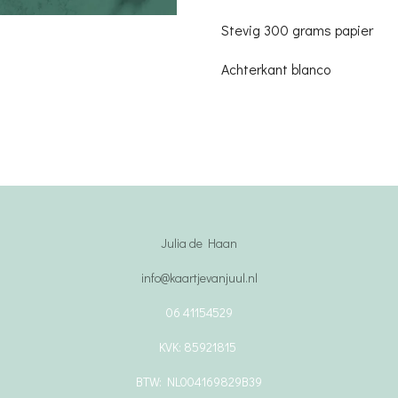
Stevig 300 grams papier
Achterkant blanco
Julia de Haan
info@kaartjevanjuul.nl
06 41154529
KVK: 85921815
BTW: NL004169829B39