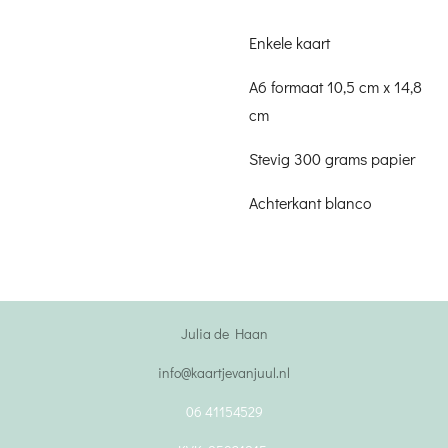
Enkele kaart
A6 formaat 10,5 cm x 14,8
cm
Stevig 300 grams papier
Achterkant blanco
Julia de Haan
info@kaartjevanjuul.nl
06 41154529