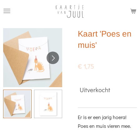
Ga
direct
naar
Kaart 'Poes en
de
hoofdinhoud
muis'
€ 1,75
Uitverkocht
Er is er een jarig hoera!
Poes en muis vieren mee.