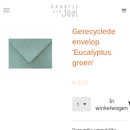
Ga
direct
naar
Gerecyclede
de
hoofdinhoud
envelop
'Eucalyptus
groen'
€ 0,35
In
winkelwagen
Deze milieuvriendelijke