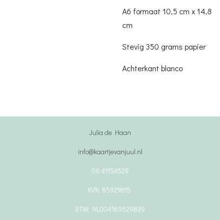
A6 formaat 10,5 cm x 14,8
cm
Stevig 350 grams papier
Achterkant blanco
Julia de Haan
info@kaartjevanjuul.nl
06 41154529
KVK: 85921815
BTW: NL004169829B39