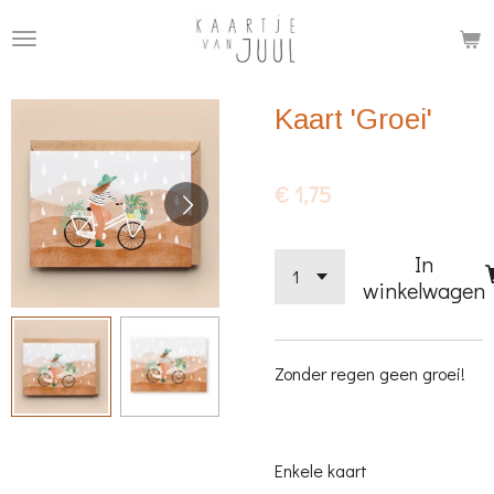
Ga
direct
naar
Kaart 'Groei'
de
hoofdinhoud
€ 1,75
In
winkelwagen
Zonder regen geen groei!
Enkele kaart