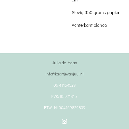
Stevig 350 grams papier
Achterkant blanco
Julia de Haan
info@kaartjevanjuul.nl
06 41154529
KVK: 85921815
BTW: NL004169829B39
I