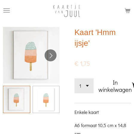
Ga
direct
naar
Kaart 'Hmm
de
hoofdinhoud
ijsje'
€ 1,75
In
winkelwagen
Enkele kaart
A6 formaat 10,5 cm x 14,8
cm