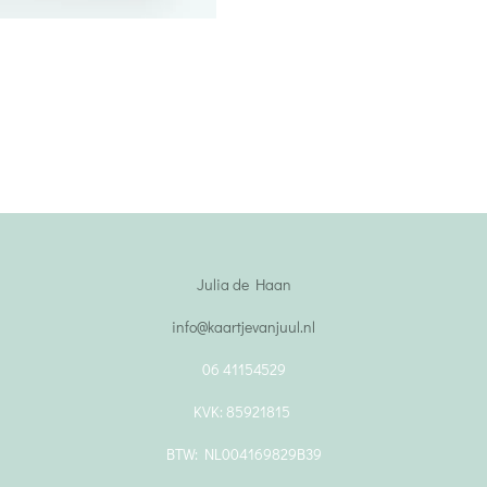
Julia de Haan
info@kaartjevanjuul.nl
06 41154529
KVK: 85921815
BTW: NL004169829B39