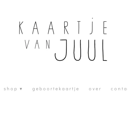
s h o p
g e b o o r t e k a a r t j e
o v e r
c o n t a 